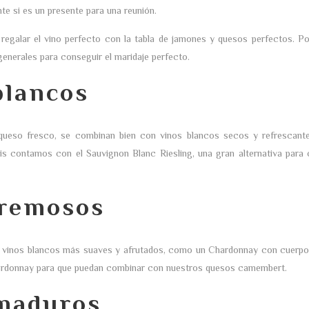
e si es un presente para una reunión.
regalar el vino perfecto con la
tabla de jamones y quesos
perfectos. Po
nerales para conseguir el maridaje perfecto.
blancos
 queso fresco, se combinan bien con vinos blancos secos y refrescan
s contamos con el Sauvignon Blanc Riesling, una gran alternativa para
cremosos
 vinos blancos más suaves y afrutados, como un Chardonnay con cuerp
hardonnay para que puedan combinar con nuestros quesos camembert.
 maduros