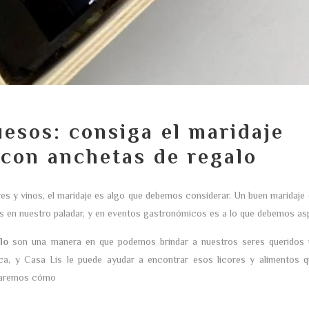
uesos: consiga el maridaje
 con anchetas de regalo
res y vinos, el maridaje es algo que debemos considerar. Un buen maridaje
s en nuestro paladar, y en eventos gastronómicos es a lo que debemos asp
lo
son una manera en que podemos brindar a nuestros seres queridos 
ca, y Casa Lis le puede ayudar a encontrar esos licores y alimentos 
ontaremos cómo