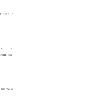
r esto, a
tes, como
 combinar
o medio o