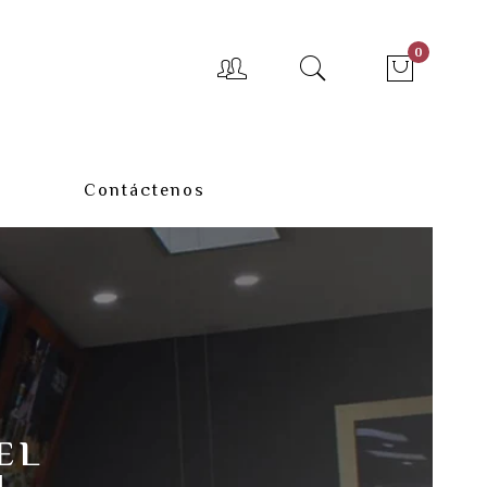
0
Contáctenos
EL
N