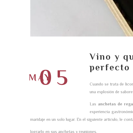
Vino y q
perfecto
05
MAY
Cuando se trata de lico
una explosión de sabore
Las
anchetas de rega
experiencia gastronómi
maridaje en un solo lugar. En el siguiente artículo, le c
lograrlo en sus anchetas y reuniones.