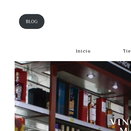
BLOG
Inicio
Ti
VIN
M