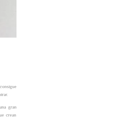
 consigue
irar.
una gran
que crean