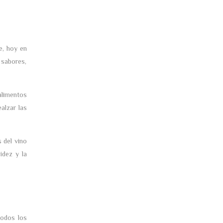
e, hoy en
s sabores,
alimentos
alzar las
 del vino
idez y la
todos los