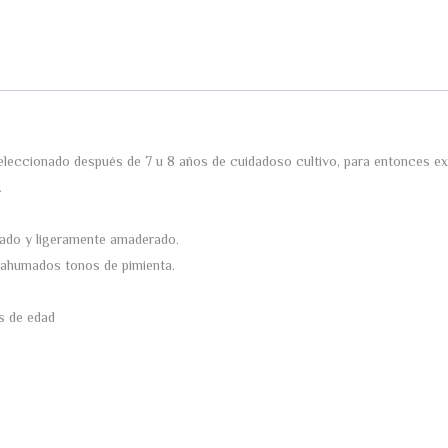
 seleccionado después de 7 u 8 años de cuidadoso cultivo, para entonces ex
.
mado y ligeramente amaderado.
n ahumados tonos de pimienta.
s de edad