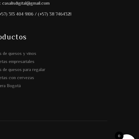
: casalisdigital@gmail.com
(+57) 313 404 9106 / (+57) 311 7464321
oductos
s de quesos y vinos
tas empresariales
s de quesos para regalar
etas con cervezas
era Bogotá
0