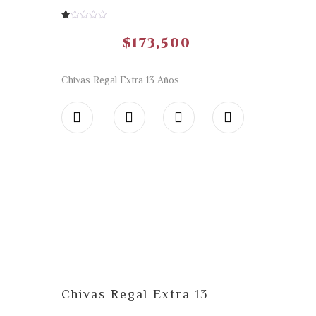
1.00
5
1
fuera
$
173,500
de
basado
en
de
calificación
Chivas Regal Extra 13 Años
del
cliente
Chivas Regal Extra 13