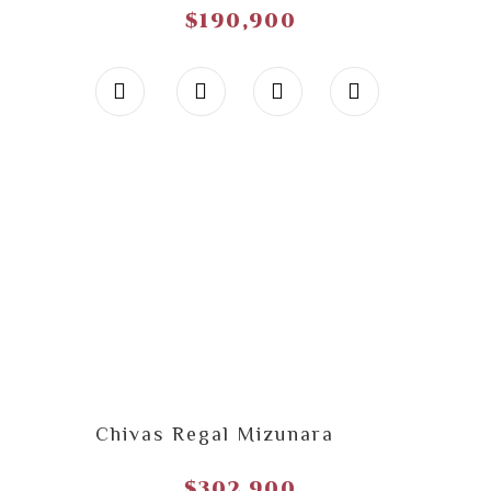
$
190,900
Chivas Regal Mizunara
$
302,900