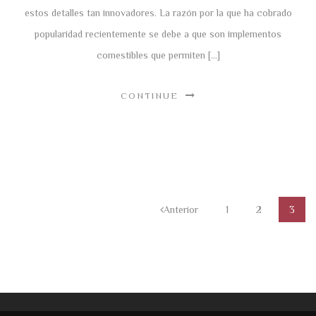
estos detalles tan innovadores. La razón por la que ha cobrado
popularidad recientemente se debe a que son implementos
comestibles que permiten […]
CONTINUE
Anterior
1
2
3