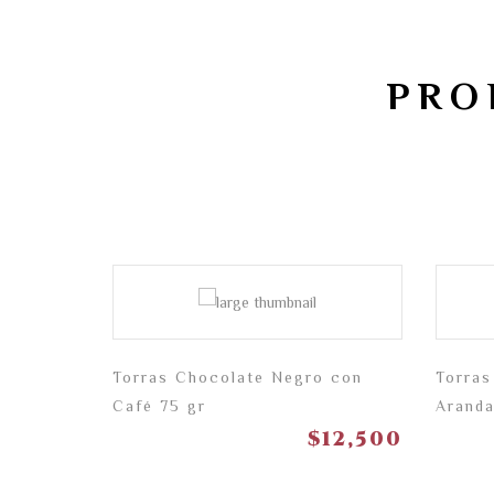
PRO
o con
Torras Chocolate Negro con
Torras
Café 75 gr
Aranda
12,500
$
12,500