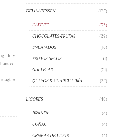
DELIKATESSEN
(137)
CAFÉ-TÉ
(33)
CHOCOLATES-TRUFAS
(29)
ENLATADOS
(16)
ogerlo y
FRUTOS SECOS
(1)
altamos
GALLETAS
(31)
re mágico
QUESOS & CHARCUTERÍA
(27)
LICORES
(40)
BRANDY
(4)
COÑAC
(4)
CREMAS DE LICOR
(4)