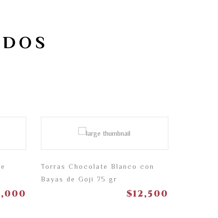
ADOS
de
Torras Chocolate Blanco con
Torras C
Bayas de Goji 75 gr
Café 75 
8,000
$
12,500