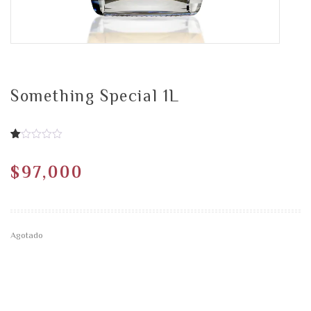
Something Special 1L
1.00
5
1
de
$
97,000
basado
en
de
calificación
del
cliente
Agotado