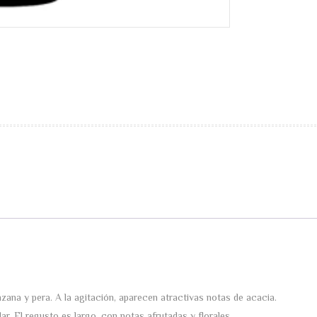
ana y pera. A la agitación, aparecen atractivas notas de acacia.
r. El regusto es largo, con notas afrutadas y florales.