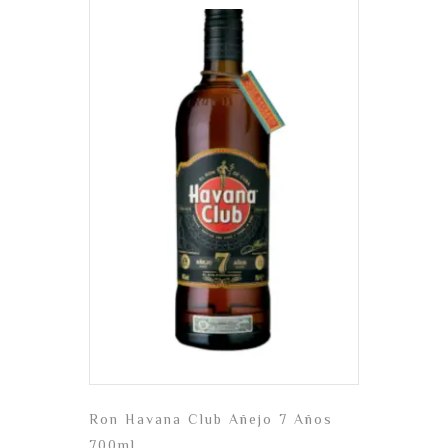
Ron Havana Club Añejo 7 Años
700ml