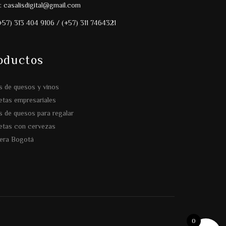
: casalisdigital@gmail.com
(+57) 313 404 9106 / (+57) 311 7464321
oductos
s de quesos y vinos
tas empresariales
s de quesos para regalar
etas con cervezas
era Bogotá
0