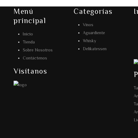
Menú
Categorías
I
principal
Vinos
Aguardiente
Inicio
Whisky
Tienda
Delikatessen
Sobre Nosotros
Contáctenos
Visítanos
P
Ta
An
Ta
An
Li