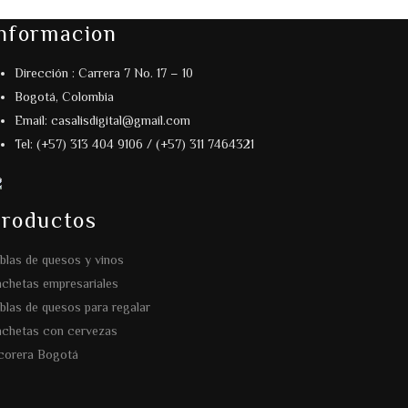
nformacion
Dirección : Carrera 7 No. 17 – 10
Bogotá, Colombia
Email: casalisdigital@gmail.com
Tel: (+57) 313 404 9106 / (+57) 311 7464321
roductos
blas de quesos y vinos
chetas empresariales
blas de quesos para regalar
chetas con cervezas
corera Bogotá