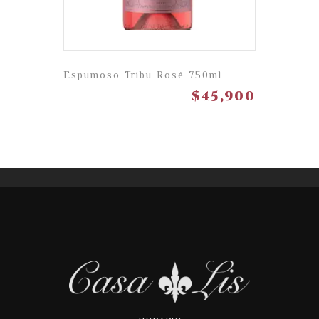
Espumoso Tribu Rosé 750ml
$
45,900