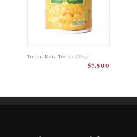
Trofeo Maiz Tierno 425gr
$
7,500