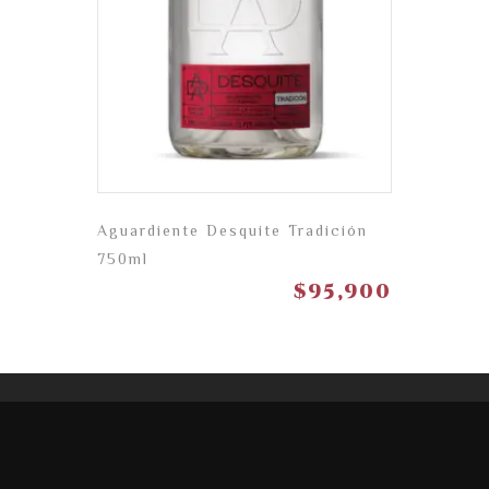
Aguardiente Desquite Tradición
750ml
$
95,900