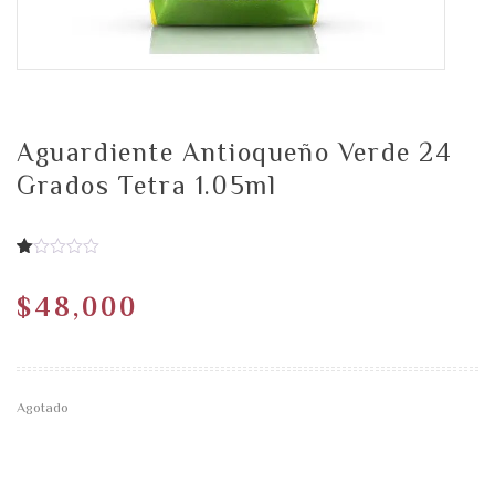
Aguardiente Antioqueño Verde 24
Grados Tetra 1.05ml
1.00
5
1
de
$
48,000
basado
en
de
calificación
del
cliente
Agotado