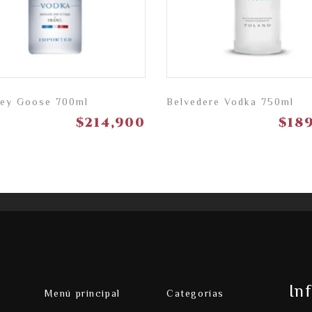
rey Goose 700ml
Belvedere Vodka 750ml
$
214,900
$
18
In
Menú principal
Categorías